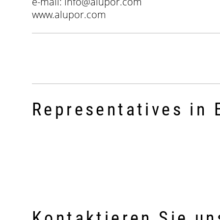
e-mail: info@alupor.com
www.alupor.com
Representatives in
Kontaktieren Sie un