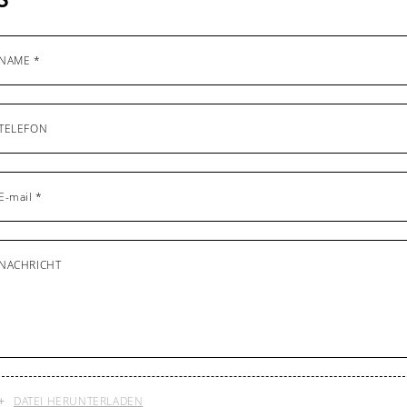
NAME *
TELEFON
E-mail *
NACHRICHT
DATEI HERUNTERLADEN